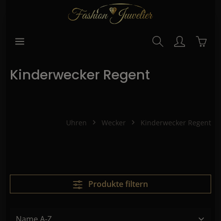
alt springen
Waren
Kinderwecker Regent
Uhren
Wecker
Kinderwecker Regent
Produkte filtern