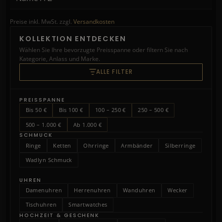
Preise inkl. MwSt. zzgl.
Versandkosten
KOLLEKTION ENTDECKEN
Wählen Sie Ihre bevorzugte Preisspanne oder filtern Sie nach
Kategorie, Anlass und Marke.
ALLE FILTER
PREISSPANNE
Bis 50 €
Bis 100 €
100 – 250 €
250 – 500 €
500 – 1.000 €
Ab 1.000 €
SCHMUCK
Ringe
Ketten
Ohrringe
Armbänder
Silberringe
Wadlyn Schmuck
UHREN
Damenuhren
Herrenuhren
Wanduhren
Wecker
Tischuhren
Smartwatches
HOCHZEIT & GESCHENK