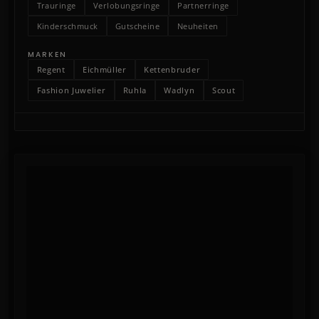
Trauringe
Verlobungsringe
Partnerringe
Kinderschmuck
Gutscheine
Neuheiten
MARKEN
Regent
Eichmüller
Kettenbruder
Fashion Juwelier
Ruhla
Wadlyn
Scout