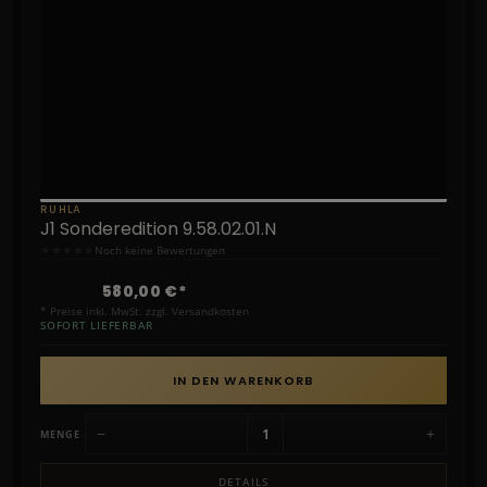
RUHLA
J1 Sonderedition 9.58.02.01.N
★
★
★
★
★
Noch keine Bewertungen
580,00 €*
* Preise inkl. MwSt. zzgl. Versandkosten
SOFORT LIEFERBAR
IN DEN WARENKORB
−
+
MENGE
DETAILS