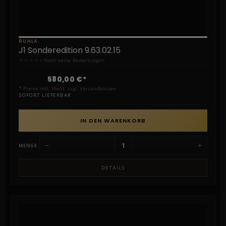
RUHLA
J1 Sonderedition 9.63.02.15
★
★
★
★
★
Noch keine Bewertungen
580,00 €*
* Preise inkl. MwSt. zzgl. Versandkosten
SOFORT LIEFERBAR
IN DEN WARENKORB
−
+
MENGE
DETAILS