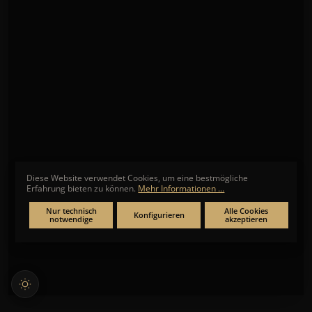
Diese Website verwendet Cookies, um eine bestmögliche
Erfahrung bieten zu können.
Mehr Informationen ...
Nur technisch
Alle Cookies
Konfigurieren
notwendige
akzeptieren
RUHLA
Junkers Bauhaus 9.07.01.03
★
★
★
★
★
Noch keine Bewertungen
260,00 €*
* Preise inkl. MwSt. zzgl. Versandkosten