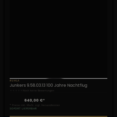
RUHLA
Junkers 9.58.03.13 100 Jahre Nachtflug
★
★
★
★
★
Noch keine Bewertungen
640,00 €*
* Preise inkl. MwSt. zzgl. Versandkosten
SOFORT LIEFERBAR