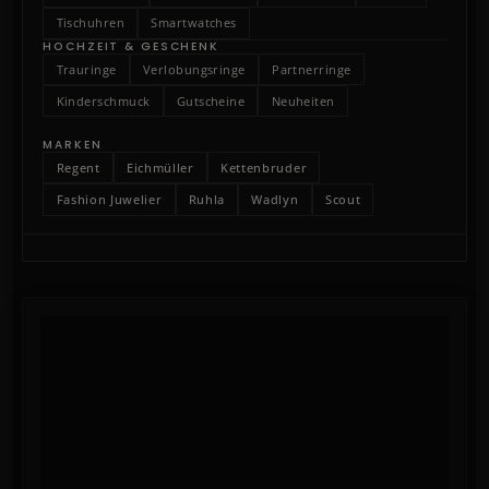
Tischuhren
Smartwatches
HOCHZEIT & GESCHENK
Trauringe
Verlobungsringe
Partnerringe
Kinderschmuck
Gutscheine
Neuheiten
MARKEN
Regent
Eichmüller
Kettenbruder
Fashion Juwelier
Ruhla
Wadlyn
Scout