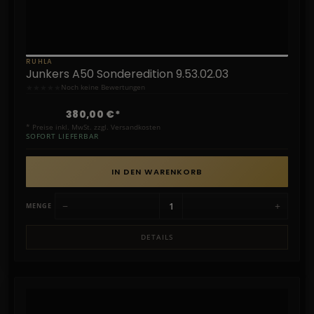
RUHLA
Junkers A50 Sonderedition 9.53.02.03
★
★
★
★
★
Noch keine Bewertungen
380,00 €*
* Preise inkl. MwSt. zzgl. Versandkosten
SOFORT LIEFERBAR
IN DEN WARENKORB
−
+
MENGE
DETAILS