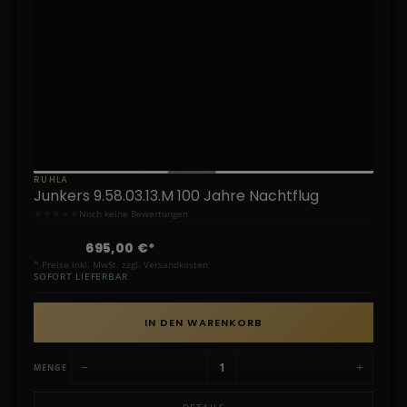
RUHLA
Junkers 9.58.03.13.M 100 Jahre Nachtflug
★
★
★
★
★
Noch keine Bewertungen
695,00 €*
* Preise inkl. MwSt. zzgl. Versandkosten
SOFORT LIEFERBAR
IN DEN WARENKORB
−
+
MENGE