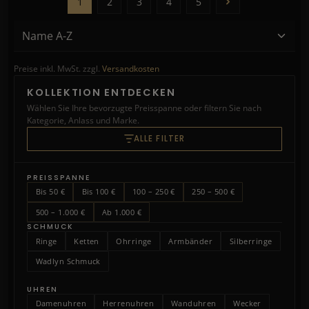
1
2
3
4
5
Preise inkl. MwSt. zzgl.
Versandkosten
KOLLEKTION ENTDECKEN
Wählen Sie Ihre bevorzugte Preisspanne oder filtern Sie nach
Kategorie, Anlass und Marke.
ALLE FILTER
PREISSPANNE
Bis 50 €
Bis 100 €
100 – 250 €
250 – 500 €
500 – 1.000 €
Ab 1.000 €
SCHMUCK
Ringe
Ketten
Ohrringe
Armbänder
Silberringe
Wadlyn Schmuck
UHREN
Damenuhren
Herrenuhren
Wanduhren
Wecker