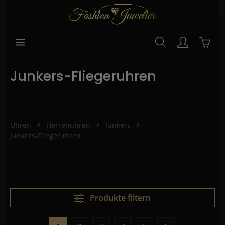
alt springen
Waren
Junkers-Fliegeruhren
Uhren
Herrenuhren
Junkers
Junkers-Fliegeruhren
Produkte filtern