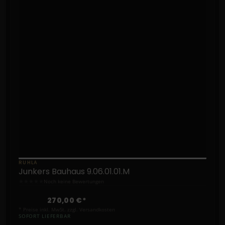
RUHLA
Junkers Bauhaus 9.06.01.01.M
★
★
★
★
★
Noch keine Bewertungen
270,00 €*
* Preise inkl. MwSt. zzgl. Versandkosten
SOFORT LIEFERBAR