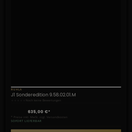
RUHLA
J1 Sonderedition 9.58.02.01.M
★
★
★
★
★
Noch keine Bewertungen
635,00 €*
* Preise inkl. MwSt. zzgl. Versandkosten
SOFORT LIEFERBAR